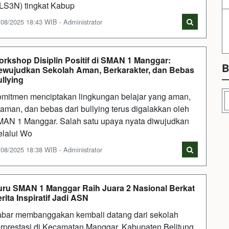
LS3N) tingkat Kabup
/08/2025 18:43 WIB - Administrator
rkshop Disiplin Positif di SMAN 1 Manggar:
B
wujudkan Sekolah Aman, Berkarakter, dan Bebas
llying
mitmen menciptakan lingkungan belajar yang aman,
aman, dan bebas dari bullying terus digalakkan oleh
AN 1 Manggar. Salah satu upaya nyata diwujudkan
lalui Wo
/08/2025 18:38 WIB - Administrator
ru SMAN 1 Manggar Raih Juara 2 Nasional Berkat
rita Inspiratif Jadi ASN
bar membanggakan kembali datang dari sekolah
rprestasi di Kecamatan Manggar, Kabupaten Belitung