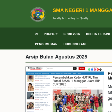
SMA NEGERI 1 MANGG
Totality Is The Key To Quality
PROFIL
SPMB 2026
BERITA TERKINI
PENGUMUMAN
HUBUNGI KAMI
Arsip Bulan Agustus 2025
Pe
Ma
M
fu
ge
Ti