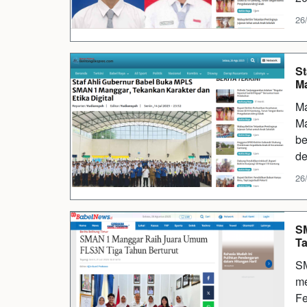
26
St
Ma
Ma
Ma
be
d
26
S
Ta
SM
me
Fe