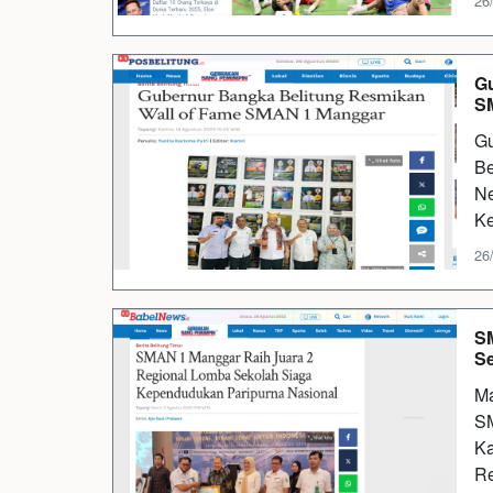
26
Gu
S
Gu
Be
Ne
Ke
26
SM
Se
Ma
SM
Ka
Re