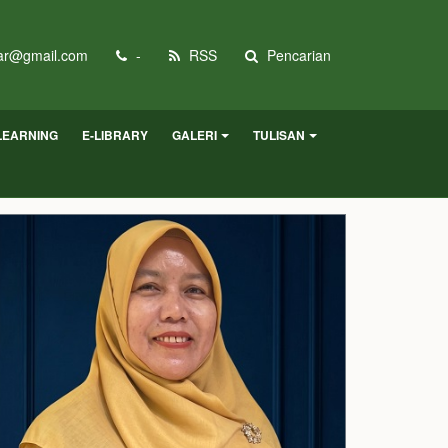
r@gmail.com
-
RSS
Pencarian
LEARNING
E-LIBRARY
GALERI
TULISAN