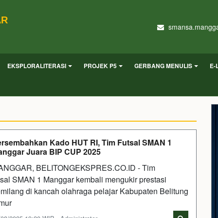
AR
smansa.mangga
EKSPLORALITERASI
PROJEK P5
GERBANG MENULIS
E-
rsembahkan Kado HUT RI, Tim Futsal SMAN 1
nggar Juara BIP CUP 2025
ANGGAR, BELITONGEKSPRES.CO.ID - Tim
tsal SMAN 1 Manggar kembali mengukir prestasi
milang di kancah olahraga pelajar Kabupaten Belitung
mur