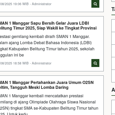
/08/2025 19:06 WIB - Administrator
T
AN 1 Manggar Sapu Bersih Gelar Juara LDBI
litung Timur 2025, Siap Wakili ke Tingkat Provinsi
estasi gemilang kembali diraih SMAN 1 Manggar.
lam ajang Lomba Debat Bahasa Indonesia (LDBI)
ngkat Kabupaten Belitung Timur tahun 2025, sekolah
ggulan ini be
/08/2025 18:58 WIB - Administrator
MAN 1 Manggar Pertahankan Juara Umum O2SN
ltim, Tangguh Meski Lomba Daring
A
AN 1 Manggar kembali mencatatkan prestasi
milang di ajang Olimpiade Olahraga Siswa Nasional
2SN) tingkat SMA se-Kabupaten Belitung Timur tahun
25. Untuk kedu