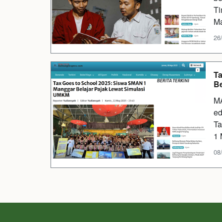
Ti
Ma
26
Ta
Be
M
ed
Ta
1
08