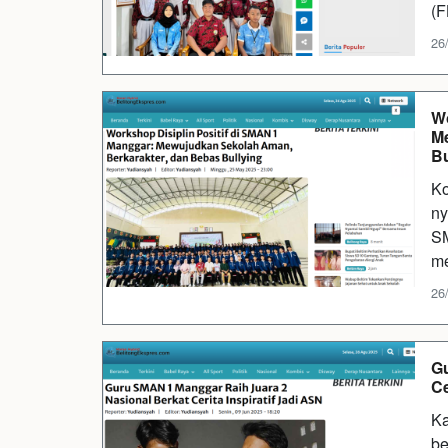
(F
26
Wo
Me
Bu
Ko
ny
SM
me
26
Gu
Ce
Ka
be