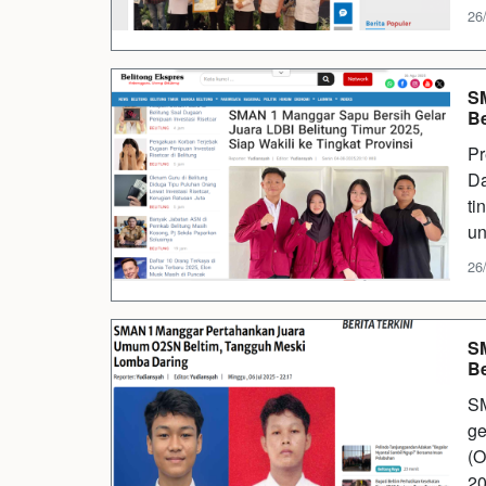
26
SM
Be
Pr
Da
ti
un
26
S
Be
SM
ge
(O
20