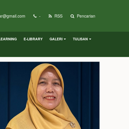
r@gmail.com
-
RSS
Pencarian
LEARNING
E-LIBRARY
GALERI
TULISAN