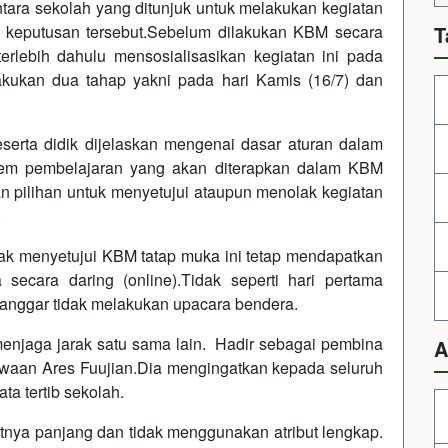
ara sekolah yang ditunjuk untuk melakukan kegiatan
n keputusan tersebut.Sebelum dilakukan KBM secara
T
erlebih dahulu mensosialisasikan kegiatan ini pada
ilakukan dua tahap yakni pada hari Kamis (16/7) dan
peserta didik dijelaskan mengenai dasar aturan dalam
em pembelajaran yang akan diterapkan dalam KBM
kan pilihan untuk menyetujui ataupun menolak kegiatan
.
dak menyetujui
KBM tatap muka
ini tetap mendapatkan
secara daring (online).Tidak seperti hari pertama
anggar
tidak melakukan upacara bendera.
menjaga jarak satu sama lain. Hadir sebagai pembina
A
iswaan Ares Fuujian.Dia mengingatkan kepada seluruh
ta tertib sekolah.
tnya panjang dan tidak menggunakan atribut lengkap.