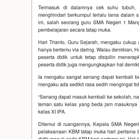
Termasuk di dalamnya cek suhu tubuh, pe
menghindari berkumpul terlalu lama dalam 
ini, salah seorang guru
SMA Negeri 1 Man
pembelajaran secara tatap muka.
Hari Trianto, Guru Sejarah, mengaku cukup 
hanya bertemu via daring. Walau demikian, H
peserta didik untuk tetap disipilin menera
peserta didik juga mengungkapkan hal demik
Ia mengaku sangat senang dapat kembali bera
mengaku ada sedikit rasa sedih mengingat t
“Senang dapat masuk kembali ke sekolah, nam
teman satu kelas yang beda jam masuknya 
kelas XI IPA.
Ditemui di ruangannya, Kepala
SMA Negeri
pelaksanaan
KBM tatap muka
hari pertama 
didik masuk pada KBM hari pertama ini. Hal i