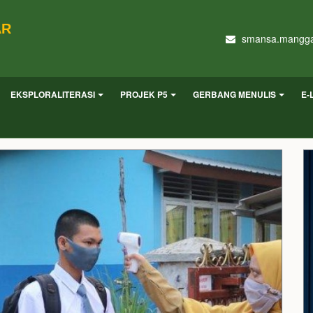
AR
smansa.mangga
EKSPLORALITERASI
PROJEK P5
GERBANG MENULIS
E-