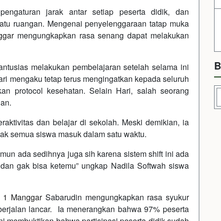
ngaturan jarak antar setiap peserta didik, dan
satu ruangan. Mengenai penyelenggaraan tatap muka
ggar
mengungkapkan rasa senang dapat melakukan
B
antusias melakukan pembelajaran setelah selama ini
ari mengaku tetap terus mengingatkan kepada seluruh
pkan protocol kesehatan. Selain Hari, salah seorang
ian.
ktivitas dan belajar di sekolah. Meski demikian, ia
idak semua siswa masuk dalam satu waktu.
un ada sedihnya juga sih karena sistem shift ini ada
dan gak bisa ketemu” ungkap Nadila Softwah siswa
 1 Manggar
Sabarudin mengungkapkan rasa syukur
berjalan lancar. Ia menerangkan bahwa 97% peserta
ni membuktikan bahwa partisipasi peserta didik sudah